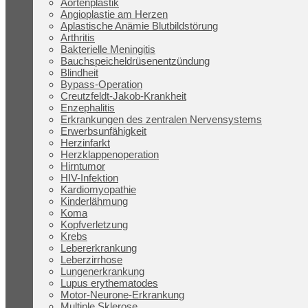
Aortenplastik
Angioplastie am Herzen
Aplastische Anämie Blutbildstörung
Arthritis
Bakterielle Meningitis
Bauchspeicheldrüsenentzündung
Blindheit
Bypass-Operation
Creutzfeldt-Jakob-Krankheit
Enzephalitis
Erkrankungen des zentralen Nervensystems
Erwerbsunfähigkeit
Herzinfarkt
Herzklappenoperation
Hirntumor
HIV-Infektion
Kardiomyopathie
Kinderlähmung
Koma
Kopfverletzung
Krebs
Lebererkrankung
Leberzirrhose
Lungenerkrankung
Lupus erythematodes
Motor-Neurone-Erkrankung
Multiple Sklerose