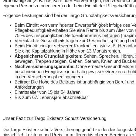
Grundfähigkeit (z. B. das Seh- oder Hörvermögen, den Gebrauch der H
eigenen Person zu orientieren) oder beim Eintritt der Pflegebedürftig
Folgende Leistungen sind bei der Targo Grundfähigkeitsversicherung
Beim Eintritt von verminderter Erwerbsfähigkeit infolge des Ve
Pflegebedürftigkeit erhalten Sie eine Rente bis zum Alter vo
75 % des ursprünglichen Nettoeinkommens betragen (maxim
Vereinfachte Gesundheitsfragen zur Gesundheitsprüfung be
Beim Eintritt einiger schwerer Krankheiten, wie z. B. Herzin
Sie eine Kapitalzahlung in Höhe von 13 Monatsrenten.
Abgesicherte Grundfähigkeiten:
Sehen, Sprechen, Hören, S
bewegen, Treppen steigen, Gehen, Stehen, Knien und Bücke
Nachversicherungsgarantie:
Ohne erneute Gesundheitsprüfu
beschriebenen Ereignisse innerhalb gewisser Grenzen erhöht
in den Versicherungsbedingungen)
Beitrag: Die Höhe des Beitrags ist unabhängig von Beruf und 
Anforderungen
Eintrittsalter von 15 bis 54 Jahren
Bis zum 67. Lebensjahr abschließbar
Unser Fazit zur Targo Existenz Schutz Versicherung
Die Targo Existenzschutz Versicherung gehört zu den leistungsst
hinsichtlich Leistung und Preis im mittleren bis oberen Bereich alle