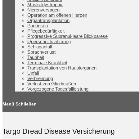
Muskeldystrophie
Nierenversagen
Operation am offenen Herzen
Organtransplantation
Parkinson
Pflegebedürftigkeit
Progressive Supranukleäre Blickparese
Querschnittslähmung
Schlaganfall
Sprachverlust
Taubheit
Terminale Krankheit
Transplantation von Hauptorganen
Unfall
Verbrennung
Verlust von Gliedmaßen
Vorgezogene Todesfallleistung
Menü
Schließen
Targo Dread Disease Versicherung