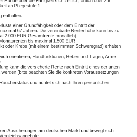
ände oder die Fähigkeit sich zeitlich, örtlich oder zur
keit ab Pflegestufe 1.
 enthalten:
rlusts einer Grundfähigkeit oder dem Eintritt der
n maximal 67 Jahren. Die vereinbarte Rentenhöhe kann bis zu
al 2.000 EUR Gesamtrente monatlich)
i Monatsrenten bis maximal 1.500 EUR
farkt oder Krebs (mit einem bestimmten Schweregrad) erhalten
ich orientieren, Handfunktionen, Heben und Tragen, Arme
n
ng kann die versicherte Rente nach Eintritt eines der unten
 werden (bitte beachten Sie die konkreten Voraussetzungen
Raucherstatus und richtet sich nach Ihren persönlichen
arken Absicherungen am deutschen Markt und bewegt sich
r Vergleichsangebote.