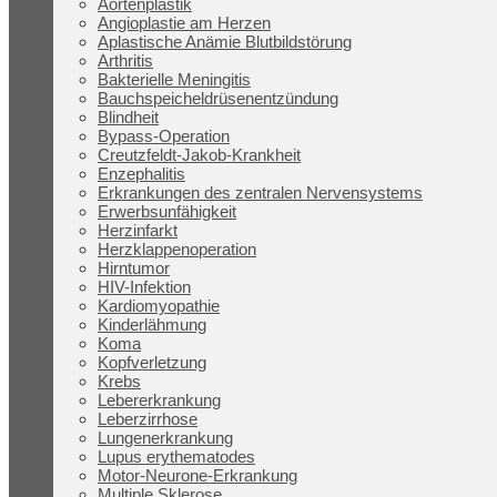
Aortenplastik
Angioplastie am Herzen
Aplastische Anämie Blutbildstörung
Arthritis
Bakterielle Meningitis
Bauchspeicheldrüsenentzündung
Blindheit
Bypass-Operation
Creutzfeldt-Jakob-Krankheit
Enzephalitis
Erkrankungen des zentralen Nervensystems
Erwerbsunfähigkeit
Herzinfarkt
Herzklappenoperation
Hirntumor
HIV-Infektion
Kardiomyopathie
Kinderlähmung
Koma
Kopfverletzung
Krebs
Lebererkrankung
Leberzirrhose
Lungenerkrankung
Lupus erythematodes
Motor-Neurone-Erkrankung
Multiple Sklerose