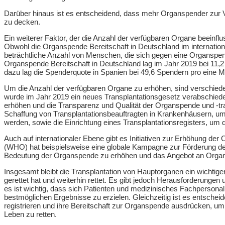
Darüber hinaus ist es entscheidend, dass mehr Organspender zur 
zu decken.
Ein weiterer Faktor, der die Anzahl der verfügbaren Organe beeinfl
Obwohl die Organspende Bereitschaft in Deutschland im internationa
beträchtliche Anzahl von Menschen, die sich gegen eine Organspend
Organspende Bereitschaft in Deutschland lag im Jahr 2019 bei 11,2
dazu lag die Spenderquote in Spanien bei 49,6 Spendern pro eine Mi
Um die Anzahl der verfügbaren Organe zu erhöhen, sind verschied
wurde im Jahr 2019 ein neues Transplantationsgesetz verabschiedet
erhöhen und die Transparenz und Qualität der Organspende und -tr
Schaffung von Transplantationsbeauftragten in Krankenhäusern, um s
werden, sowie die Einrichtung eines Transplantationsregisters, um 
Auch auf internationaler Ebene gibt es Initiativen zur Erhöhung de
(WHO) hat beispielsweise eine globale Kampagne zur Förderung de
Bedeutung der Organspende zu erhöhen und das Angebot an Organ
Insgesamt bleibt die Transplantation von Hauptorganen ein wichtig
gerettet hat und weiterhin rettet. Es gibt jedoch Herausforderungen
es ist wichtig, dass sich Patienten und medizinisches Fachperson
bestmöglichen Ergebnisse zu erzielen. Gleichzeitig ist es entsch
registrieren und ihre Bereitschaft zur Organspende ausdrücken, u
Leben zu retten.