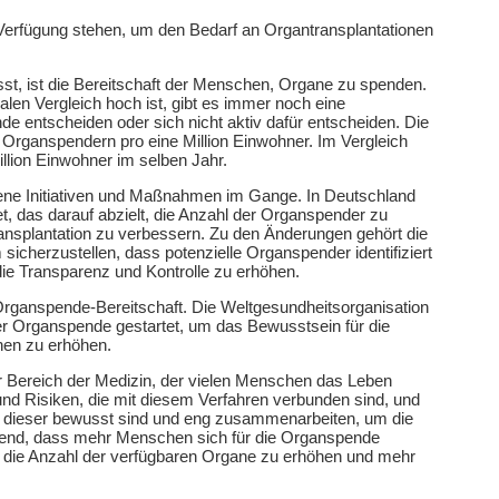
Verfügung stehen, um den Bedarf an Organtransplantationen
usst, ist die Bereitschaft der Menschen, Organe zu spenden.
len Vergleich hoch ist, gibt es immer noch eine
e entscheiden oder sich nicht aktiv dafür entscheiden. Die
 Organspendern pro eine Million Einwohner. Im Vergleich
llion Einwohner im selben Jahr.
ene Initiativen und Maßnahmen im Gange. In Deutschland
, das darauf abzielt, die Anzahl der Organspender zu
ansplantation zu verbessern. Zu den Änderungen gehört die
icherzustellen, dass potenzielle Organspender identifiziert
die Transparenz und Kontrolle zu erhöhen.
r Organspende-Bereitschaft. Die Weltgesundheitsorganisation
r Organspende gestartet, um das Bewusstsein für die
en zu erhöhen.
er Bereich der Medizin, der vielen Menschen das Leben
 und Risiken, die mit diesem Verfahren verbunden sind, und
al dieser bewusst sind und eng zusammenarbeiten, um die
eidend, dass mehr Menschen sich für die Organspende
m die Anzahl der verfügbaren Organe zu erhöhen und mehr