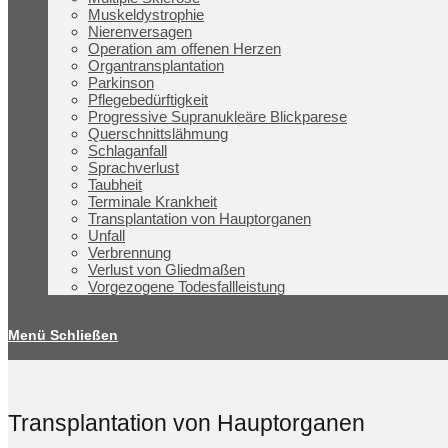
Muskeldystrophie
Nierenversagen
Operation am offenen Herzen
Organtransplantation
Parkinson
Pflegebedürftigkeit
Progressive Supranukleäre Blickparese
Querschnittslähmung
Schlaganfall
Sprachverlust
Taubheit
Terminale Krankheit
Transplantation von Hauptorganen
Unfall
Verbrennung
Verlust von Gliedmaßen
Vorgezogene Todesfallleistung
Menü
Schließen
Transplantation von Hauptorganen