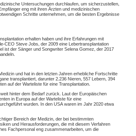
izinische Untersuchungen durchlaufen, um sicherzustellen,
s Empfänger eng mit ihren Ärzten und medizinischen
notwendigen Schritte unternehmen, um die besten Ergebnisse
nsplantation erhalten haben und ihre Erfahrungen mit
ple-CEO Steve Jobs, der 2009 eine Lebertransplantation
piel ist der Sänger und Songwriter Selena Gomez, der 2017
handeln.
edizin und hat in den letzten Jahren erhebliche Fortschritte
e transplantiert, darunter 2.236 Nieren, 557 Lebern, 394
n auf der Warteliste für eine Transplantation.
 weit hinter dem Bedarf zurück. Laut der Europäischen
nten in Europa auf der Warteliste für eine
durchgeführt wurden. In den USA waren im Jahr 2020 etwa
htiger Bereich der Medizin, der bei bestimmten
isiken und Herausforderungen, die mit diesem Verfahren
sches Fachpersonal eng zusammenarbeiten, um die