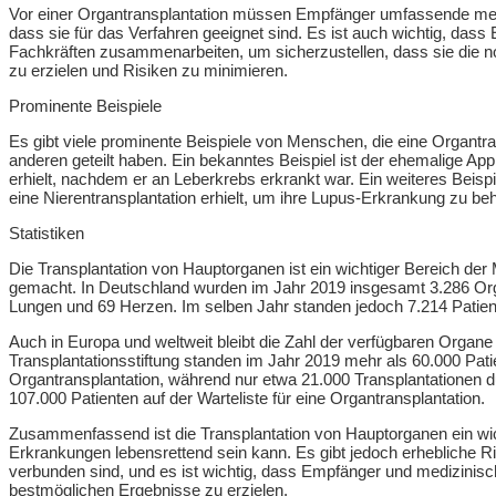
Vor einer Organtransplantation müssen Empfänger umfassende med
dass sie für das Verfahren geeignet sind. Es ist auch wichtig, das
Fachkräften zusammenarbeiten, um sicherzustellen, dass sie die 
zu erzielen und Risiken zu minimieren.
Prominente Beispiele
Es gibt viele prominente Beispiele von Menschen, die eine Organtra
anderen geteilt haben. Ein bekanntes Beispiel ist der ehemalige Ap
erhielt, nachdem er an Leberkrebs erkrankt war. Ein weiteres Beis
eine Nierentransplantation erhielt, um ihre Lupus-Erkrankung zu be
Statistiken
Die Transplantation von Hauptorganen ist ein wichtiger Bereich der M
gemacht. In Deutschland wurden im Jahr 2019 insgesamt 3.286 Organ
Lungen und 69 Herzen. Im selben Jahr standen jedoch 7.214 Patiente
Auch in Europa und weltweit bleibt die Zahl der verfügbaren Organe
Transplantationsstiftung standen im Jahr 2019 mehr als 60.000 Patie
Organtransplantation, während nur etwa 21.000 Transplantationen 
107.000 Patienten auf der Warteliste für eine Organtransplantation.
Zusammenfassend ist die Transplantation von Hauptorganen ein wic
Erkrankungen lebensrettend sein kann. Es gibt jedoch erhebliche R
verbunden sind, und es ist wichtig, dass Empfänger und medizini
bestmöglichen Ergebnisse zu erzielen.