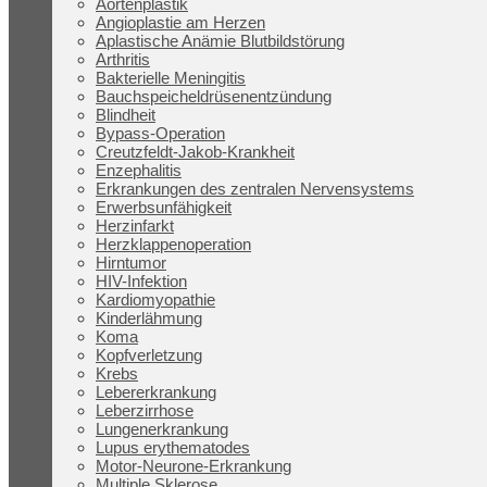
Aortenplastik
Angioplastie am Herzen
Aplastische Anämie Blutbildstörung
Arthritis
Bakterielle Meningitis
Bauchspeicheldrüsenentzündung
Blindheit
Bypass-Operation
Creutzfeldt-Jakob-Krankheit
Enzephalitis
Erkrankungen des zentralen Nervensystems
Erwerbsunfähigkeit
Herzinfarkt
Herzklappenoperation
Hirntumor
HIV-Infektion
Kardiomyopathie
Kinderlähmung
Koma
Kopfverletzung
Krebs
Lebererkrankung
Leberzirrhose
Lungenerkrankung
Lupus erythematodes
Motor-Neurone-Erkrankung
Multiple Sklerose