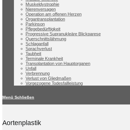
Muskeldystrophie
Nierenversagen
Operation am offenen Herzen
Organtransplantation
Parkinson
Pflegebedürftigkeit
Progressive Supranukleäre Blickparese
Querschnittslähmung
Schlaganfall
Sprachverlust
Taubheit
Terminale Krankheit
Transplantation von Hauptorganen
Unfall
Verbrennung
Verlust von Gliedmaßen
Vorgezogene Todesfallleistung
Menü
Schließen
Aortenplastik